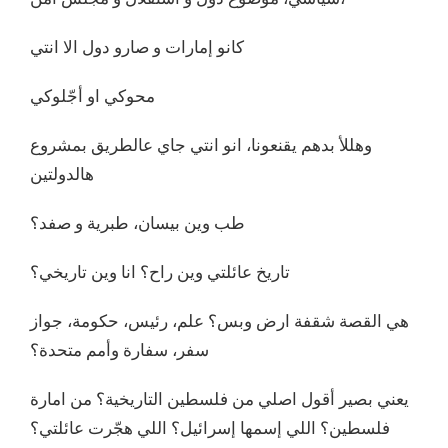
كانو إمارات و صارو دول الا انتي
محوكي او أجّلوكي
وهللأ بدهم يقنعونا، انو انتي جاي عالطريق بمشروع
هالدولتين
طب وين بيسان، طبرية و صفد؟
تاريخ عائلتي وين راح؟ انا وين تاريخي؟
هي القصة شقفة ارض وبس؟ علم، رئيس، حكومة، جواز
سفر، سفارة وأمم متحدة؟
يعني بصير أقول اصلي من فلسطين التاريخية؟ من امارة
فلسطين؟ اللي إسمها إسرائيل؟ اللي هجّرت عائلتي؟